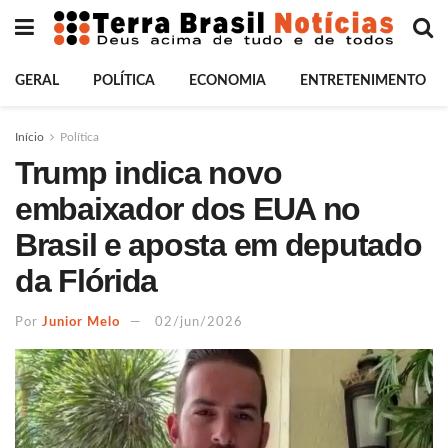
GERAL
POLÍTICA
ECONOMIA
ENTRETENIMENTO
Início
Política
Trump indica novo
embaixador dos EUA no
Brasil e aposta em deputado
da Flórida
Por
Junior Melo
02/jun/2026