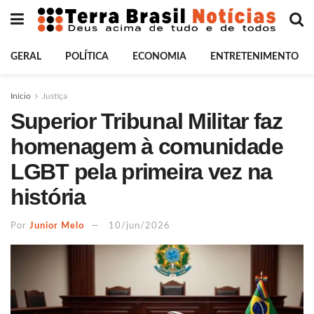
GERAL
POLÍTICA
ECONOMIA
ENTRETENIMENTO
Início
Justiça
Superior Tribunal Militar faz
homenagem à comunidade
LGBT pela primeira vez na
história
Por
Junior Melo
10/jun/2026