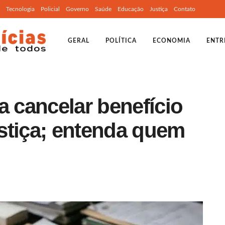
Tecnologia
Policial
Governo
Saúde
Educação
Justiça
Contato
GERAL
POLÍTICA
ECONOMIA
ENTR
a cancelar benefício
stiça; entenda quem