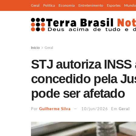
Geral
Política
Economia
Entretenimento
Esportes
Mundo
Início
Geral
STJ autoriza INSS 
concedido pela Ju
pode ser afetado
Por
Guilherme Silva
10/jun/2026
Em
Geral