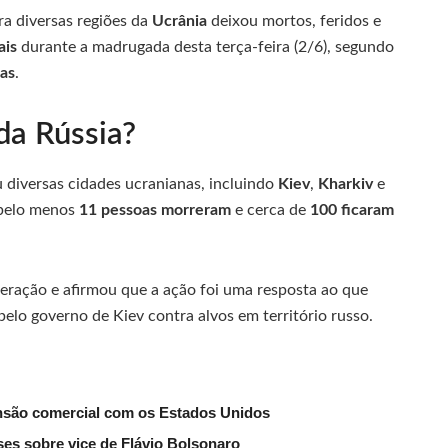
a diversas regiões da
Ucrânia
deixou mortos, feridos e
ais
durante a madrugada desta terça-feira (2/6), segundo
nas
.
da Rússia?
 diversas cidades ucranianas, incluindo
Kiev
,
Kharkiv
e
 pelo menos
11 pessoas morreram
e cerca de
100 ficaram
eração e afirmou que a ação foi uma resposta ao que
elo governo de Kiev contra alvos em território russo.
nsão comercial com os Estados Unidos
es sobre vice de Flávio Bolsonaro