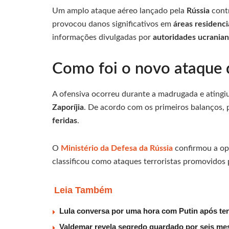
Um amplo ataque aéreo lançado pela
Rússia
contr
provocou danos significativos em
áreas residenci
informações divulgadas por
autoridades ucrania
Como foi o novo ataque 
A ofensiva ocorreu durante a madrugada e atingiu
Zaporíjia
. De acordo com os primeiros balanços,
feridas
.
O
Ministério da Defesa da Rússia
confirmou a op
classificou como ataques terroristas promovidos p
Leia Também
Lula conversa por uma hora com Putin após te
Valdemar revela segredo guardado por seis mes