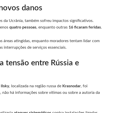
 novos danos
s da Ucrânia, também sofreu impactos significativos.
menos
quatro pessoas
, enquanto outras
16 ficaram feridas
.
s áreas atingidas, enquanto moradores tentam lidar com
s interrupções de serviços essenciais.
 tensão entre Rússia e
o
Ilsky
, localizada na região russa de
Krasnodar
, foi
 não há informações sobre vítimas ou sobre a autoria da
alizaria
ataques sistemáticos
contra instalações ligadas