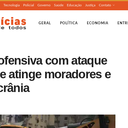
Tecnologia
Policial
Governo
Saúde
Educação
Justiça
Contato
GERAL
POLÍTICA
ECONOMIA
ENTR
 ofensiva com ataque
ue atinge moradores e
crânia