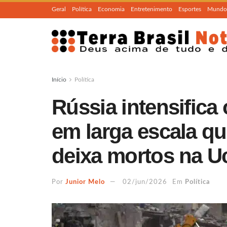
Geral
Política
Economia
Entretenimento
Esportes
Mundo
Início
Política
Rússia intensifica
em larga escala q
deixa mortos na U
Por
Junior Melo
02/jun/2026
Em
Política