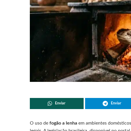
Enviar
Enviar
O uso de
fogão a lenha
em ambientes domésticos 
legais. A legislação brasileira, disponível no por