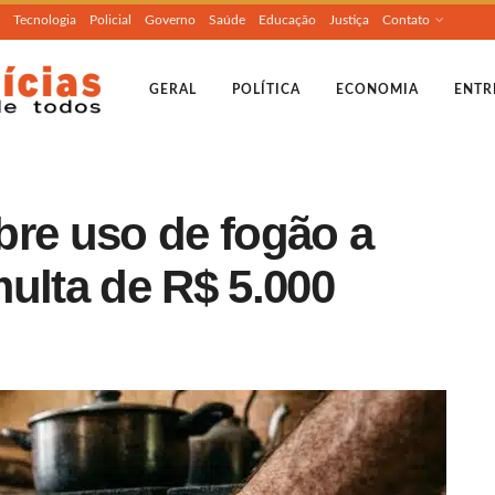
Tecnologia
Policial
Governo
Saúde
Educação
Justiça
Contato
GERAL
POLÍTICA
ECONOMIA
ENTR
bre uso de fogão a
multa de R$ 5.000