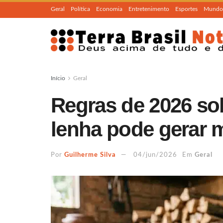
Geral
Política
Economia
Entretenimento
Esportes
Mundo
Início
Geral
Regras de 2026 so
lenha pode gerar 
Por
Guilherme Silva
04/jun/2026
Em
Geral