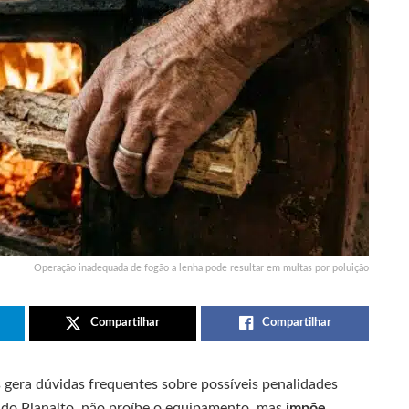
Operação inadequada de fogão a lenha pode resultar em multas por poluição
Compartilhar
Compartilhar
gera dúvidas frequentes sobre possíveis penalidades
tal do Planalto, não proíbe o equipamento, mas
impõe