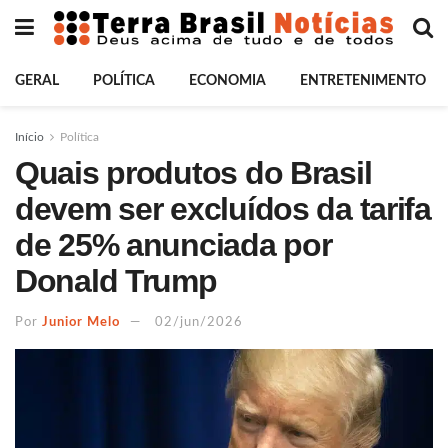
GERAL
POLÍTICA
ECONOMIA
ENTRETENIMENTO
Início
Política
Quais produtos do Brasil
devem ser excluídos da tarifa
de 25% anunciada por
Donald Trump
Por
Junior Melo
02/jun/2026