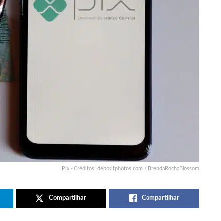
Pix - Créditos: depositphotos.com / BrendaRochaBlossom
Compartilhar
Compartilhar