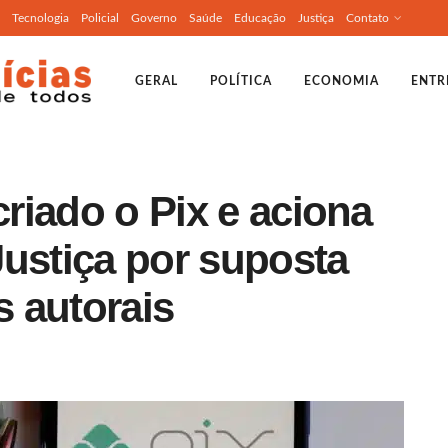
Tecnologia
Policial
Governo
Saúde
Educação
Justiça
Contato
GERAL
POLÍTICA
ECONOMIA
ENTR
criado o Pix e aciona
Justiça por suposta
s autorais