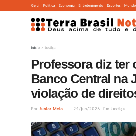
Geral
Política
Economia
Entretenimento
Esportes
Mundo
Início
Justiça
Professora diz ter 
Banco Central na 
violação de direito
Por
Junior Melo
24/jun/2026
Em
Justiça