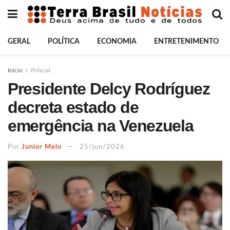
GERAL
POLÍTICA
ECONOMIA
ENTRETENIMENTO
Início
Policial
Presidente Delcy Rodríguez
decreta estado de
emergência na Venezuela
Por
Junior Melo
25/jun/2026