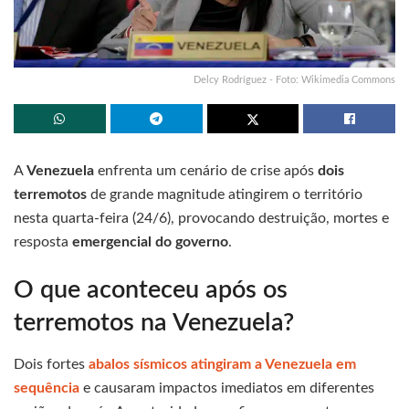
Delcy Rodríguez - Foto: Wikimedia Commons
A
Venezuela
enfrenta um cenário de crise após
dois
terremotos
de grande magnitude atingirem o território
nesta quarta-feira (24/6), provocando destruição, mortes e
resposta
emergencial do governo
.
O que aconteceu após os
terremotos na Venezuela?
Dois fortes
abalos sísmicos atingiram a Venezuela em
sequência
e causaram impactos imediatos em diferentes