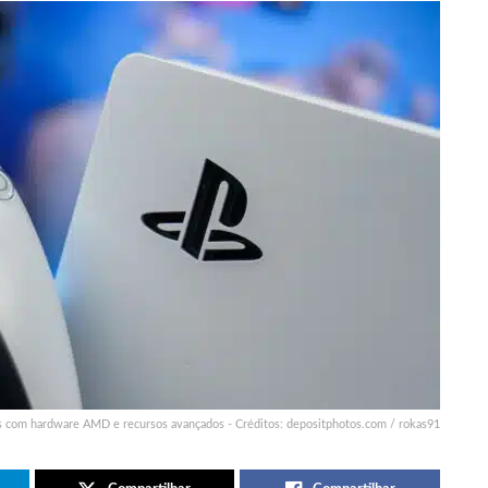
s com hardware AMD e recursos avançados - Créditos: depositphotos.com / rokas91