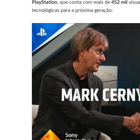
PlayStation
, que conta com mais de
452 mil
visua
tecnológicas para a próxima geração: