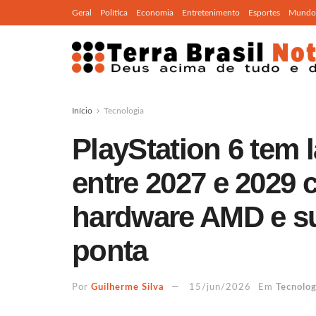
Geral
Política
Economia
Entretenimento
Esportes
Mundo
Início
Tecnologia
PlayStation 6 tem 
entre 2027 e 2029
hardware AMD e su
ponta
Por
Guilherme Silva
15/jun/2026
Em
Tecnolog