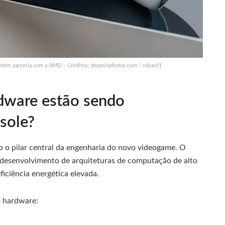
ntém parceria com a AMD – Créditos: depositphotos.com / rokas91
rdware estão sendo
sole?
 o pilar central da engenharia do novo videogame. O
 desenvolvimento de arquiteturas de computação de alto
ficiência energética elevada.
o hardware: