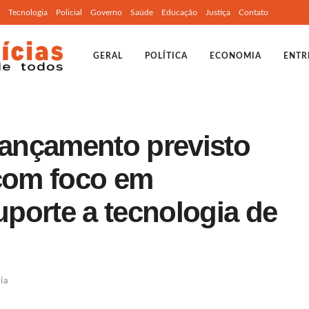
Tecnologia
Policial
Governo
Saúde
Educação
Justiça
Contato
GERAL
POLÍTICA
ECONOMIA
ENTR
lançamento previsto
 com foco em
porte a tecnologia de
ia