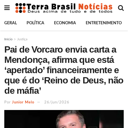
GERAL
POLÍTICA
ECONOMIA
ENTRETENIMENTO
Início
Justiça
Pai de Vorcaro envia carta a
Mendonça, afirma que está
‘apertado’ financeiramente e
que é do ‘Reino de Deus, não
de máfia’
Por
Junior Melo
26/jun/2026