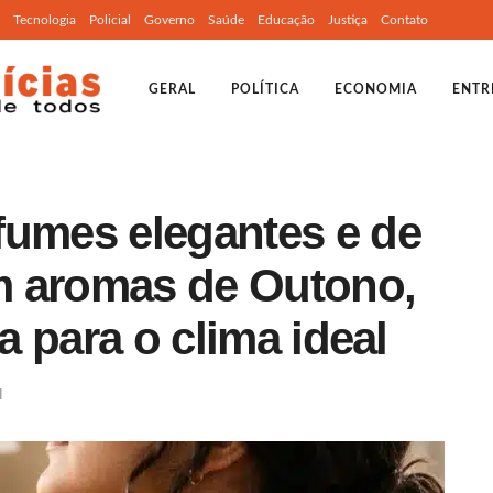
Tecnologia
Policial
Governo
Saúde
Educação
Justiça
Contato
GERAL
POLÍTICA
ECONOMIA
ENTR
fumes elegantes e de
m aromas de Outono,
ta para o clima ideal
l