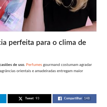
ia perfeita para o clima de
ocasiões de uso
.
Perfumes
gourmand costumam agradar
ragrâncias orientais e amadeiradas entregam maior
Tweet
93
Compartilhar
148