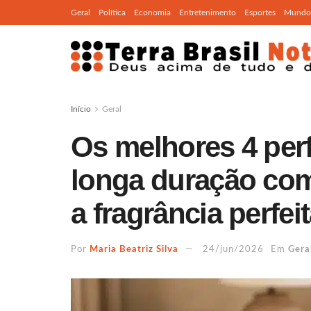
Geral
Política
Economia
Entretenimento
Esportes
Mundo
Início
Geral
Os melhores 4 per
longa duração co
a fragrância perfei
Por
Maria Beatriz Silva
24/jun/2026
Em
Gera