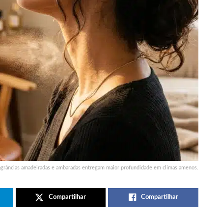
agrâncias amadeiradas e ambaradas entregam maior profundidade em climas amenos.
Compartilhar
Compartilhar