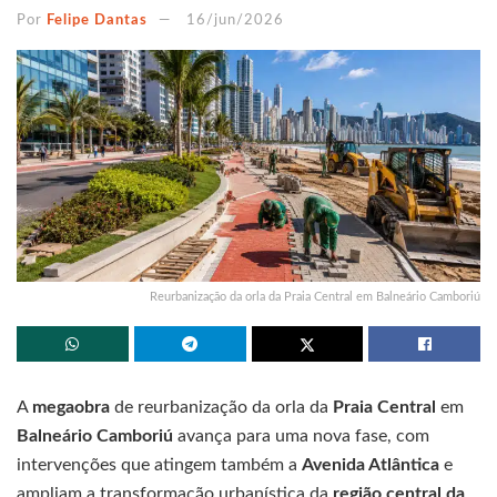
Por
Felipe Dantas
16/jun/2026
Reurbanização da orla da Praia Central em Balneário Camboriú
A
megaobra
de reurbanização da orla da
Praia Central
em
Balneário Camboriú
avança para uma nova fase, com
intervenções que atingem também a
Avenida Atlântica
e
ampliam a transformação urbanística da
região central da