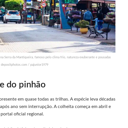
na Serra da Mantiqueira, famoso pelo clima frio, natureza exuberante e pousadas
: depositphotos.com / pajunior1979
 e do pinhão
presente em quase todas as trilhas. A espécie leva décadas
 após ano sem interrupção. A colheita começa em abril e
, portal oficial regional.