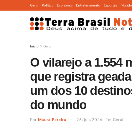
Geral
Política
Economia
Entretenimento
Esportes
Mundo
Início
Geral
O vilarejo a 1.554
que registra geadas
um dos 10 destino
do mundo
Por
Maura Pereira
26/jun/2026
Em
Geral