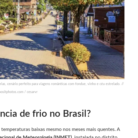
ias, cenário perfeito para viagens românticas com fondue, vinho e céu estrelado. //
positphotos.com / cesarvr
ência de frio no Brasil?
em temperaturas baixas mesmo nos meses mais quentes. A
Nacional de Meteorologia (INMET)
, instalada no distrito