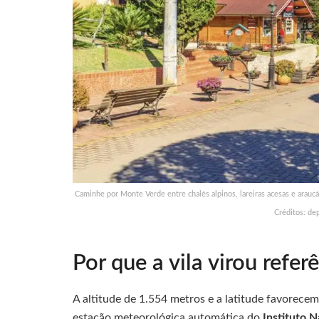
Caminhe por Monte Verde entre chalés alpinos, lareiras acesas e araucár
Créditos: de
Por que a vila virou refer
A altitude de 1.554 metros e a latitude favorec
estação meteorológica automática do
Instituto 