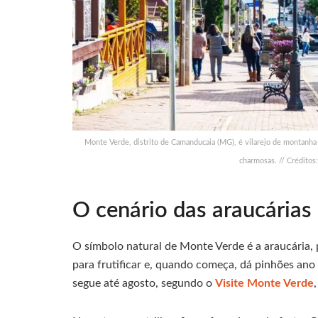
Monte Verde, distrito de Camanducaia (MG), é vilarejo de montanha 
charmosas. // Créditos
O cenário das araucárias
O símbolo natural de Monte Verde é a araucária, 
para frutificar e, quando começa, dá pinhões ano
segue até agosto, segundo o
Visite Monte Verde