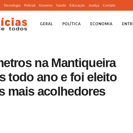
Tecnologia
Policial
Governo
Saúde
Educação
Justiça
Contato
GERAL
POLÍTICA
ECONOMIA
ENTR
 metros na Mantiqueira
 todo ano e foi eleito
s mais acolhedores