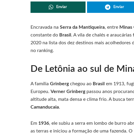
Enviar
Enviar
Encravada na
Serra da Mantiqueira
, entre
Minas 
constante do
Brasil
. A vila de chalés e araucári
2020 na lista dos dez destinos mais acolhedore
no ranking.
De Letônia ao sul de Mi
A família
Grinberg
chegou ao
Brasil
em 1913, fugi
Europeu.
Verner Grinberg
passou anos procurando
altitude alta, mata densa e clima frio. A busca t
Camanducaia
.
Em
1936
, ele subiu a serra em lombo de burro a
as terras e iniciou a formação de uma fazenda. O