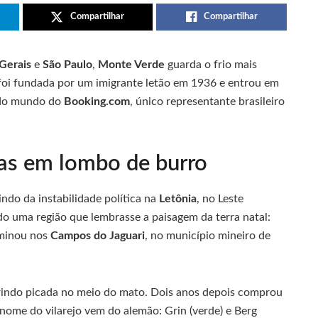
Compartilhar
Compartilhar
Gerais
e
São Paulo
,
Monte Verde
guarda o frio mais
as foi fundada por um imigrante letão em 1936 e entrou em
s do mundo do
Booking.com
, único representante brasileiro
nas em lombo de burro
ndo da instabilidade política na
Letônia
, no Leste
 uma região que lembrasse a paisagem da terra natal:
erminou nos
Campos do Jaguari
, no município mineiro de
brindo picada no meio do mato. Dois anos depois comprou
 nome do vilarejo vem do alemão: Grin (verde) e Berg