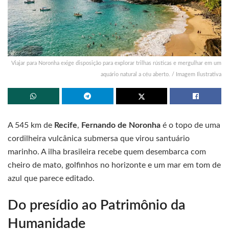
Viajar para Noronha exige disposição para explorar trilhas rústicas e mergulhar em um
aquário natural a céu aberto. / Imagem Ilustrativa
A 545 km de
Recife
,
Fernando de Noronha
é o topo de uma
cordilheira vulcânica submersa que virou santuário
marinho. A ilha brasileira recebe quem desembarca com
cheiro de mato, golfinhos no horizonte e um mar em tom de
azul que parece editado.
Do presídio ao Patrimônio da
Humanidade