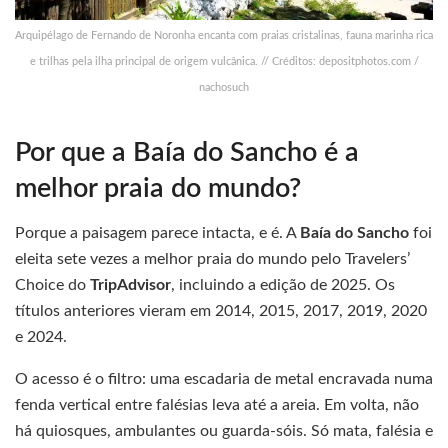
Arquipélago de Fernando de Noronha encanta com praias cristalinas, fauna marinha rica
e trilhas pela ilha principal de origem vulcânica. // Créditos: depositphotos.com /
nachosuch
Por que a Baía do Sancho é a
melhor praia do mundo?
Porque a paisagem parece intacta, e é. A
Baía do Sancho
foi
eleita sete vezes a melhor praia do mundo pelo Travelers’
Choice do
TripAdvisor
, incluindo a edição de 2025. Os
títulos anteriores vieram em 2014, 2015, 2017, 2019, 2020
e 2024.
O acesso é o filtro: uma escadaria de metal encravada numa
fenda vertical entre falésias leva até a areia. Em volta, não
há quiosques, ambulantes ou guarda-sóis. Só mata, falésia e