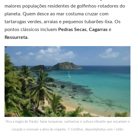
maiores populações residentes de golfinhos-rotadores do
planeta. Quem desce ao mar costuma cruzar com
tartarugas verdes, arraias e pequenos tubarões-lixa. Os
pontos clássicos incluem
Pedras Secas
,
Cagarras
e
Ressurreta
.
Viva a magia de Paraty: baías turquesas, cachoeiras e cultura vibrante que encantam o
coração e renovam a alma do viajante. // Créditos: depositphotos.com / elder