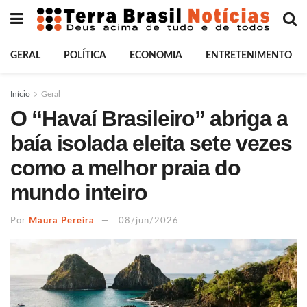
GERAL
POLÍTICA
ECONOMIA
ENTRETENIMENTO
Início
Geral
O “Havaí Brasileiro” abriga a
baía isolada eleita sete vezes
como a melhor praia do
mundo inteiro
Por
Maura Pereira
08/jun/2026