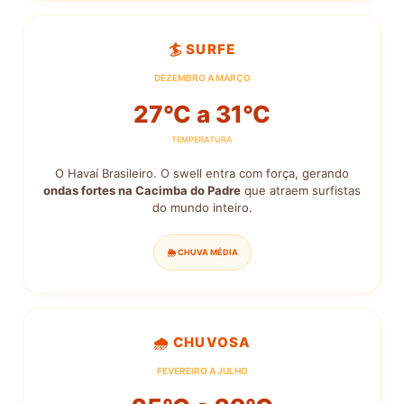
🏄 SURFE
DEZEMBRO A MARÇO
27°C a 31°C
TEMPERATURA
O Havaí Brasileiro. O swell entra com força, gerando
ondas fortes na Cacimba do Padre
que atraem surfistas
do mundo inteiro.
🌦️ CHUVA MÉDIA
🌧️ CHUVOSA
FEVEREIRO A JULHO