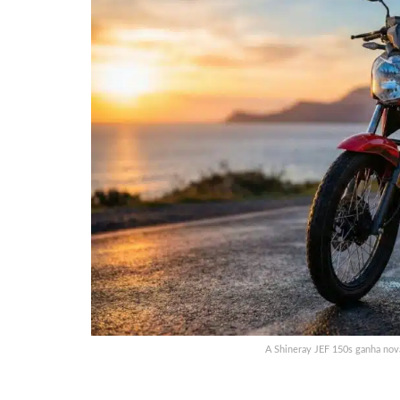
A Shineray JEF 150s ganha no