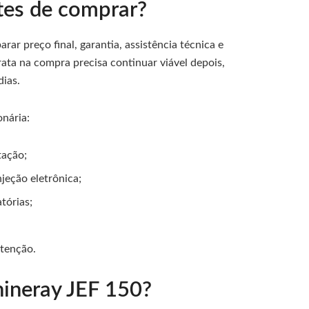
tes de comprar?
r preço final, garantia, assistência técnica e
ata na compra precisa continuar viável depois,
ias.
nária:
tação;
njeção eletrônica;
tórias;
tenção.
hineray JEF 150?