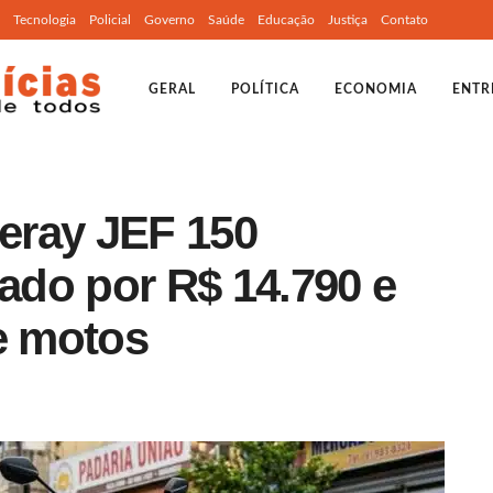
Tecnologia
Policial
Governo
Saúde
Educação
Justiça
Contato
GERAL
POLÍTICA
ECONOMIA
ENTR
eray JEF 150
do por R$ 14.790 e
e motos