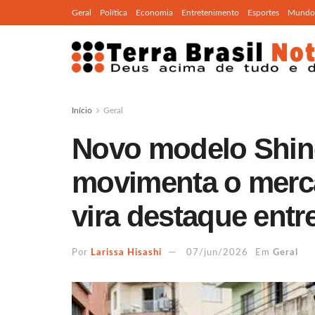
Geral
Política
Economia
Entretenimento
Esportes
Mundo
Início
Geral
Novo modelo Shin
movimenta o merca
vira destaque entr
Por
Larissa Hisashi
07/jun/2026
Em
Geral