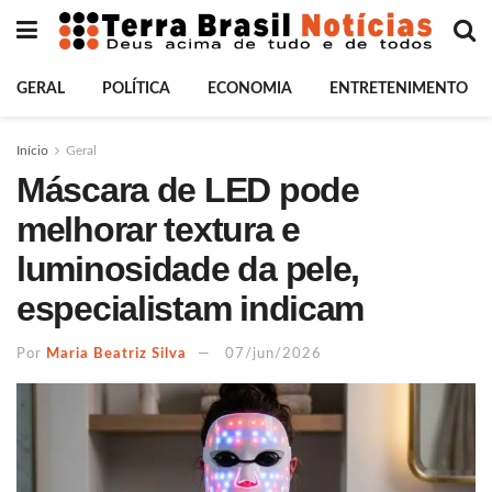
GERAL
POLÍTICA
ECONOMIA
ENTRETENIMENTO
Início
Geral
Máscara de LED pode
melhorar textura e
luminosidade da pele,
especialistam indicam
Por
Maria Beatriz Silva
07/jun/2026