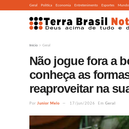
Geral
Política
Economia
Entretenimento
Esportes
Mundo
Início
Geral
Não jogue fora a b
conheça as formas
reaproveitar na su
Por
Junior Melo
17/jun/2026
Em
Geral