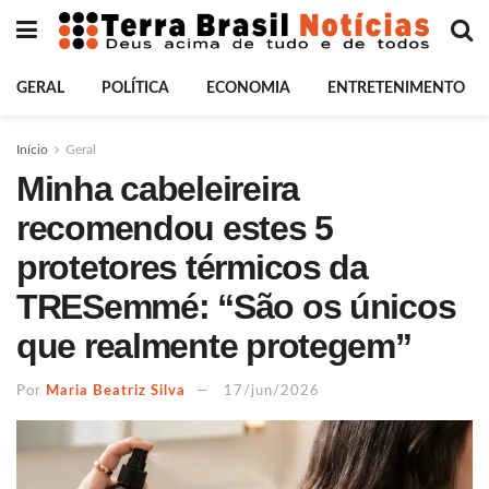
GERAL
POLÍTICA
ECONOMIA
ENTRETENIMENTO
Início
Geral
Minha cabeleireira
recomendou estes 5
protetores térmicos da
TRESemmé: “São os únicos
que realmente protegem”
Por
Maria Beatriz Silva
17/jun/2026