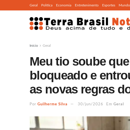
Geral
Política
Economia
Entretenimento
Esportes
Mundo
Início
Geral
Meu tio soube que 
bloqueado e entr
as novas regras 
Por
Guilherme Silva
30/jun/2026
Em
Geral