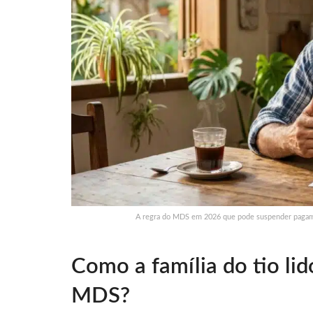
A regra do MDS em 2026 que pode suspender pagame
Como a família do tio li
MDS?