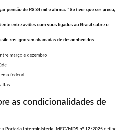
r pensão de R$ 34 mil e afirma: “Se tiver que ser preso,
dente entre aviões com voos ligados ao Brasil sobre o
rasileiros ignoram chamadas de desconhecidos
entre março e dezembro
aúde
stema federal
altas
bre as condicionalidades de
e a
Portaria Interministerial MEC/MDS nº 12/2025
define