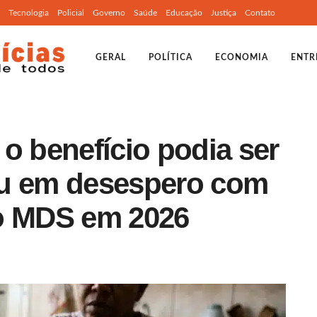
Tecnologia
Policial
Governo
Saúde
Educação
Justiça
Contato
GERAL
POLÍTICA
ECONOMIA
ENTR
o benefício podia ser
ou em desespero com
do MDS em 2026