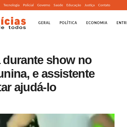
Tecnologia
Policial
Governo
Saúde
Educação
Justiça
Contato
GERAL
POLÍTICA
ECONOMIA
ENTR
 durante show no
nina, e assistente
ar ajudá-lo