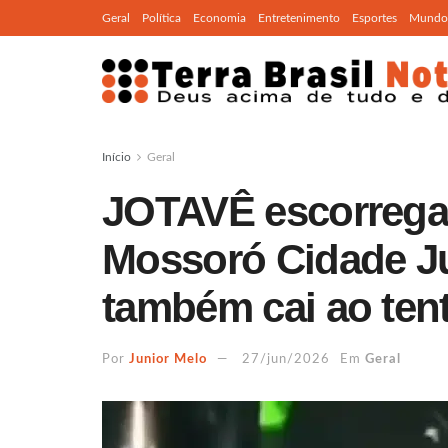
Geral
Política
Economia
Entretenimento
Esportes
Mundo
Início
Geral
JOTAVÊ escorrega
Mossoró Cidade Ju
também cai ao tent
Por
Junior Melo
27/jun/2026
Em
Geral