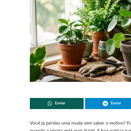
Enviar
Enviar
Você já perdeu uma muda sem saber o motivo? F
quando a planta está mais frágil. A boa notícia é 