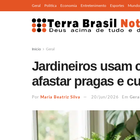
Geral
Política
Economia
Entretenimento
Esportes
Mundo
Início
Geral
Jardineiros usam 
afastar pragas e c
Por
Maria Beatriz Silva
20/jun/2026
Em
Gera