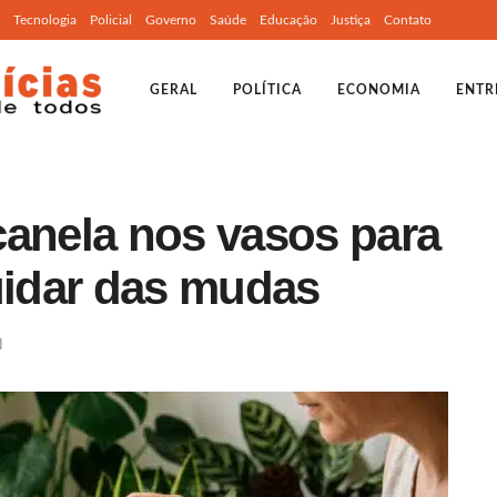
Tecnologia
Policial
Governo
Saúde
Educação
Justiça
Contato
GERAL
POLÍTICA
ECONOMIA
ENTR
canela nos vasos para
uidar das mudas
l