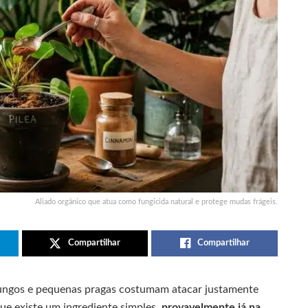
Aliado orgânico que atua como fungicida natural e protege mudas frágeis.
Compartilhar
Compartilhar
ungos e pequenas pragas costumam atacar justamente
que existe um ingrediente simples,
provavelmente já na