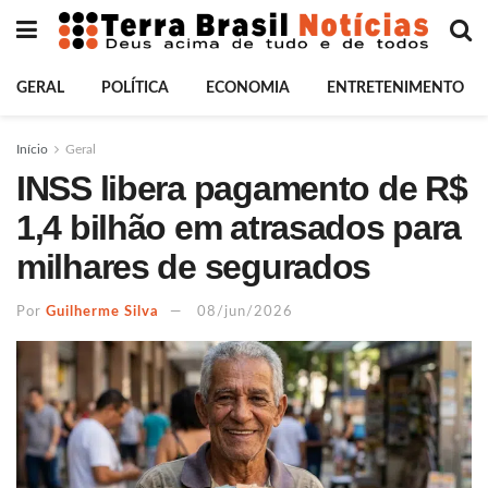
GERAL
POLÍTICA
ECONOMIA
ENTRETENIMENTO
Início
Geral
INSS libera pagamento de R$
1,4 bilhão em atrasados para
milhares de segurados
Por
Guilherme Silva
08/jun/2026