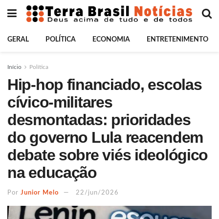
GERAL
POLÍTICA
ECONOMIA
ENTRETENIMENTO
Início
Política
Hip-hop financiado, escolas
cívico-militares
desmontadas: prioridades
do governo Lula reacendem
debate sobre viés ideológico
na educação
Por
Junior Melo
22/jun/2026