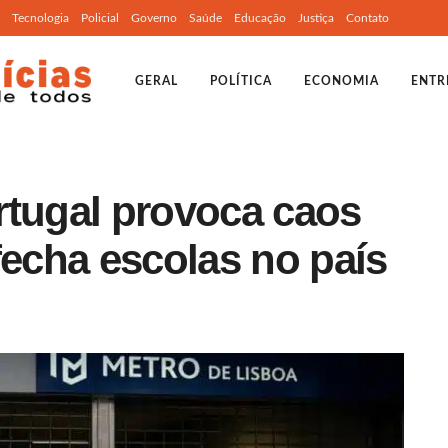
Tecnologia
Policial
Governo
Saúde
Educação
Justiça
Contato
GERAL
POLÍTICA
ECONOMIA
ENTR
rtugal provoca caos
fecha escolas no país