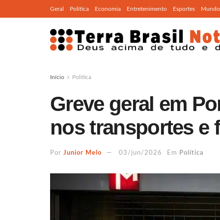
Geral
Política
Economia
Entretenimento
Esportes
Mundo
Início
Política
Greve geral em Po
nos transportes e 
Por
Junior Melo
03/jun/2026
Em
Política