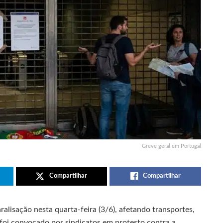
Greve geral em Portugal
Compartilhar
Compartilhar
alisação nesta quarta-feira (3/6), afetando transportes,
foi convocado por sindicatos em protesto contra a