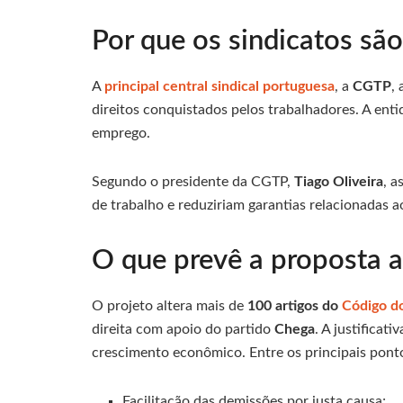
Por que os sindicatos são
A
principal central sindical portuguesa
, a
CGTP
,
direitos conquistados pelos trabalhadores. A ent
emprego.
Segundo o presidente da CGTP,
Tiago Oliveira
, a
de trabalho e reduziriam garantias relacionadas ao
O que prevê a proposta 
O projeto altera mais de
100 artigos do
Código d
direita com apoio do partido
Chega
. A justificat
crescimento econômico. Entre os principais pont
Facilitação das demissões por justa causa;