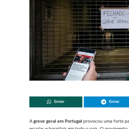
Enviar
Enviar
A
greve geral em Portugal
provocou uma forte par
escolas e hospitais em todo o país. O movimento 