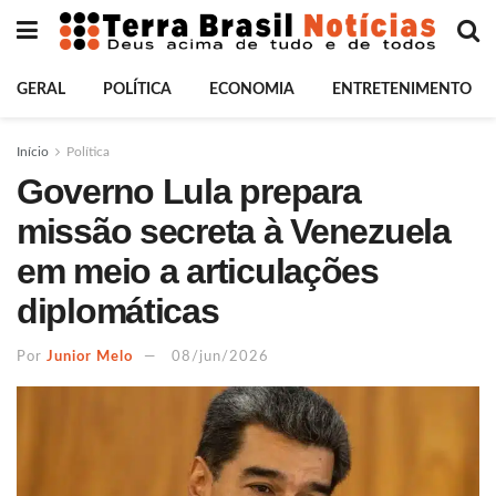
GERAL
POLÍTICA
ECONOMIA
ENTRETENIMENTO
Início
Política
Governo Lula prepara
missão secreta à Venezuela
em meio a articulações
diplomáticas
Por
Junior Melo
08/jun/2026