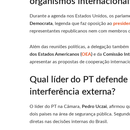
organismos internacionai
Durante a agenda nos Estados Unidos, os parlam
Democrata
, legenda que faz oposição ao
preside
representantes republicanos nem com membros d
Além das reuniões políticas, a delegação també
dos Estados Americanos (
OEA
)
e da
Comissão In
apresentar as propostas de cooperação internaci
Qual líder do PT defende
interferência externa?
O líder do PT na Câmara,
Pedro Uczai
, afirmou q
dois países na área de segurança pública. Segund
diretas nas decisões internas do Brasil.