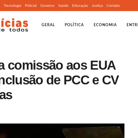
Tecnologia
Policial
Governo
Saúde
Educação
Justiça
Contato
GERAL
POLÍTICA
ECONOMIA
ENTR
ia comissão aos EUA
 inclusão de PCC e CV
tas