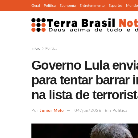
Geral
Política
Economia
Entretenimento
Esportes
Mundo
Início
Política
Governo Lula env
para tentar barrar
na lista de terroris
Por
Junior Melo
04/jun/2026
Em
Política