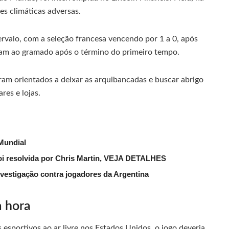
ões climáticas adversas.
rvalo, com a seleção francesa vencendo por 1 a 0, após
ram ao gramado após o término do primeiro tempo.
ram orientados a deixar as arquibancadas e buscar abrigo
res e lojas.
 Mundial
foi resolvida por Chris Martin, VEJA DETALHES
investigação contra jogadores da Argentina
a hora
sportivos ao ar livre nos Estados Unidos, o jogo deveria