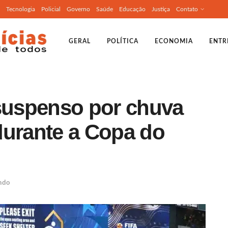
Tecnologia
Policial
Governo
Saúde
Educação
Justiça
Contato
GERAL
POLÍTICA
ECONOMIA
ENTR
 suspenso por chuva
 durante a Copa do
ndo