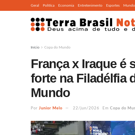
Geral
Política
Economia
Entretenimento
Esportes
Mundo
Início
Copa do Mundo
França x Iraque é
forte na Filadélfia
Mundo
Por
Junior Melo
22/jun/2026
Em
Copa do Mu