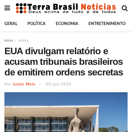
GERAL
POLÍTICA
ECONOMIA
ENTRETENIMENTO
Início
Justiça
EUA divulgam relatório e
acusam tribunais brasileiros
de emitirem ordens secretas
Por
Junior Melo
04/jun/2026