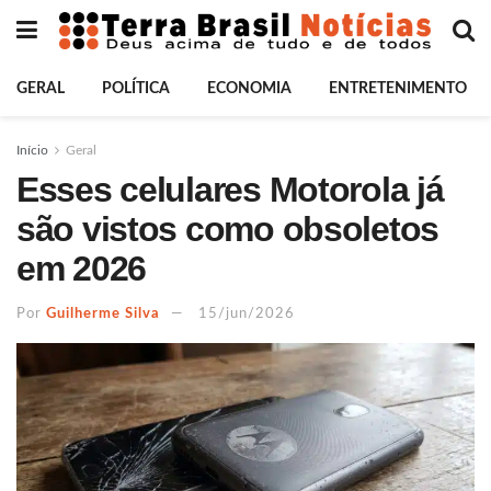
GERAL
POLÍTICA
ECONOMIA
ENTRETENIMENTO
Início
Geral
Esses celulares Motorola já
são vistos como obsoletos
em 2026
Por
Guilherme Silva
15/jun/2026