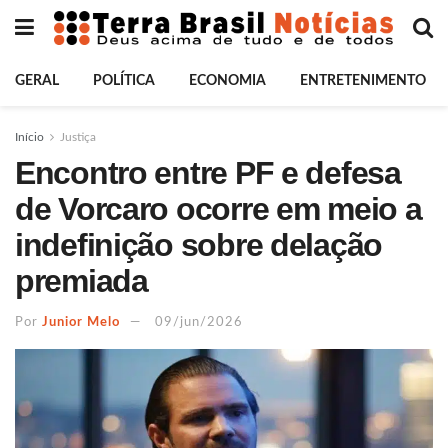
GERAL
POLÍTICA
ECONOMIA
ENTRETENIMENTO
Início
Justiça
Encontro entre PF e defesa
de Vorcaro ocorre em meio a
indefinição sobre delação
premiada
Por
Junior Melo
09/jun/2026