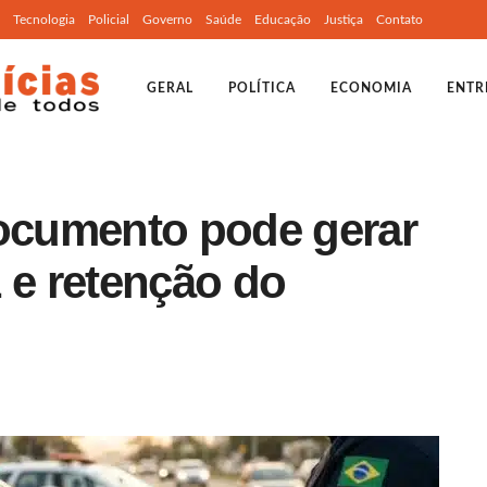
Tecnologia
Policial
Governo
Saúde
Educação
Justiça
Contato
GERAL
POLÍTICA
ECONOMIA
ENTR
documento pode gerar
 e retenção do