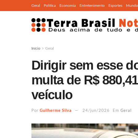
Geral
Política
Economia
Entretenimento
Esportes
Mundo
Início
Geral
Dirigir sem esse 
multa de R$ 880,41
veículo
Por
Guilherme Silva
24/jun/2026
Em
Geral