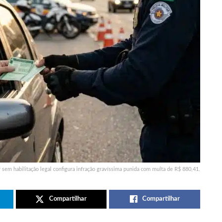
r sem habilitação legal configura infração gravíssima punida com multa de R$ 880,41.
Compartilhar
Compartilhar