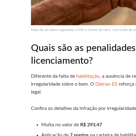
Mãos de um idoso segurando a CNH e chaves do carro, com fundo de rua
Quais são as penalidades
licenciamento?
Diferente da falta de
habilitação
, a ausência de r
irregularidade sobre o bem. O
Detran-ES
reforça 
legal.
Confira os detalhes da infração por irregularida
Multa no valor de
R$ 293,47
Aplicação de
7 pontos
na carteira de habilit