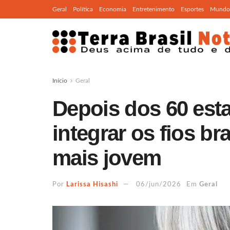
Geral
Política
Economia
Entretenimento
Esportes
Mundo
Início
Geral
Depois dos 60 esta
integrar os fios br
mais jovem
Por
Larissa Hisashi
06/jun/2026
Em
Geral