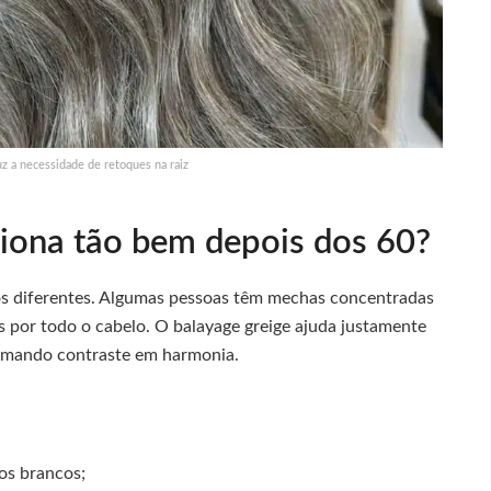
z a necessidade de retoques na raiz
ciona tão bem depois dos 60?
s diferentes. Algumas pessoas têm mechas concentradas
s por todo o cabelo. O balayage greige ajuda justamente
ormando contraste em harmonia.
ios brancos;