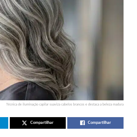
Técnica de iluminação capilar suaviza cabelos brancos e destaca a beleza madura
Compartilhar
Compartilhar