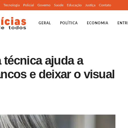
Tecnologia
Policial
Governo
Saúde
Educação
Justiça
Contato
GERAL
POLÍTICA
ECONOMIA
ENTR
 técnica ajuda a
ancos e deixar o visual