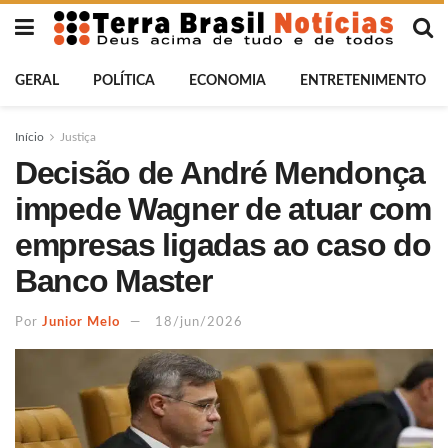
GERAL
POLÍTICA
ECONOMIA
ENTRETENIMENTO
Início
Justiça
Decisão de André Mendonça
impede Wagner de atuar com
empresas ligadas ao caso do
Banco Master
Por
Junior Melo
18/jun/2026