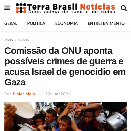
GERAL
POLÍTICA
ECONOMIA
ENTRETENIMENTO
Início
Mundo
Comissão da ONU aponta
possíveis crimes de guerra e
acusa Israel de genocídio em
Gaza
Por
Junior Melo
23/jun/2026