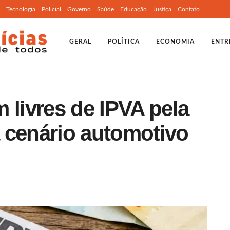
Tecnologia
Policial
Governo
Saúde
Educação
Justiça
Contato
GERAL
POLÍTICA
ECONOMIA
ENTR
 livres de IPVA pela
 cenário automotivo