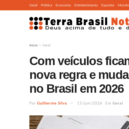
Geral
Política
Economia
Entretenimento
Esportes
Mundo
Início
Geral
Com veículos ficam
nova regra e muda
no Brasil em 2026
Por
Guilherme Silva
15/jun/2026
Em
Geral