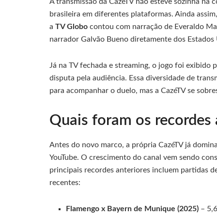
A transmissão da CazéTV não esteve sozinha na co
brasileira em diferentes plataformas. Ainda assim
a
TV Globo
contou com narração de Everaldo Ma
narrador Galvão Bueno diretamente dos Estados 
Já na TV fechada e streaming, o jogo foi exibido 
disputa pela audiência. Essa diversidade de tran
para acompanhar o duelo, mas a CazéTV se sobres
Quais foram os recordes 
Antes do novo marco, a própria CazéTV já domina
YouTube. O crescimento do canal vem sendo cons
principais recordes anteriores incluem partidas d
recentes:
Flamengo x Bayern de Munique (2025)
– 5,6