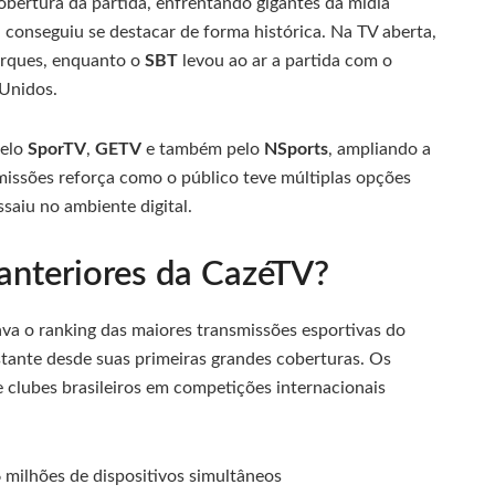
bertura da partida, enfrentando gigantes da mídia
, conseguiu se destacar de forma histórica. Na TV aberta,
rques, enquanto o
SBT
levou ao ar a partida com o
Unidos.
pelo
SporTV
,
GETV
e também pelo
NSports
, ampliando a
smissões reforça como o público teve múltiplas opções
saiu no ambiente digital.
anteriores da CazéTV?
va o ranking das maiores transmissões esportivas do
tante desde suas primeiras grandes coberturas. Os
e clubes brasileiros em competições internacionais
 milhões de dispositivos simultâneos