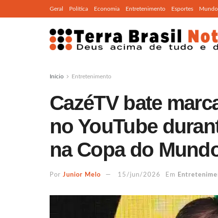
Geral
Política
Economia
Entretenimento
Esportes
Mundo
Início
Entretenimento
CazéTV bate marca
no YouTube durant
na Copa do Mund
Por
Junior Melo
15/jun/2026
Em
Entretenime