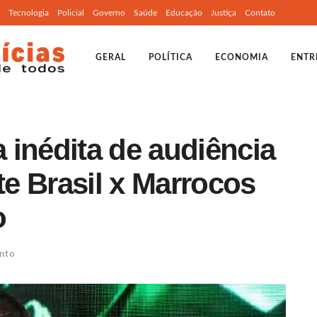
Tecnologia
Policial
Governo
Saúde
Educação
Justiça
Contato
GERAL
POLÍTICA
ECONOMIA
ENTR
 inédita de audiência
e Brasil x Marrocos
o
nto