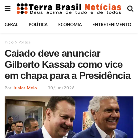
GERAL
POLÍTICA
ECONOMIA
ENTRETENIMENTO
Início
Política
Caiado deve anunciar
Gilberto Kassab como vice
em chapa para a Presidência
Por
Junior Melo
30/jun/2026