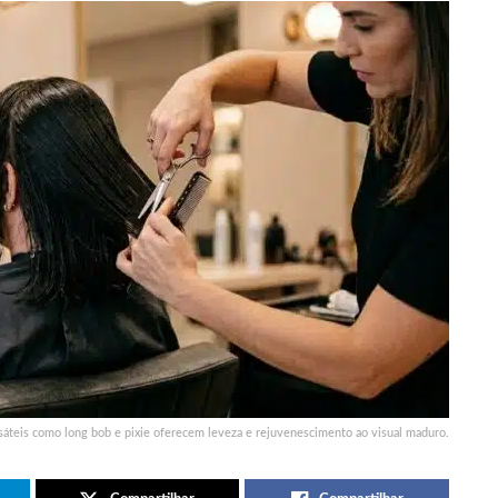
áteis como long bob e pixie oferecem leveza e rejuvenescimento ao visual maduro.