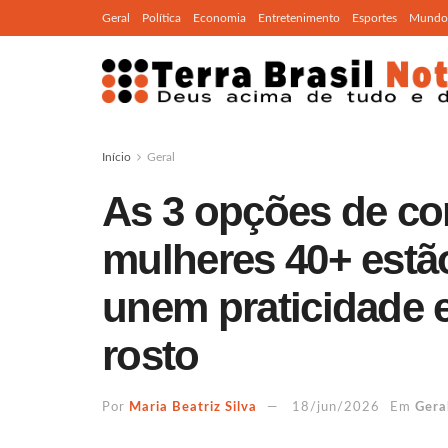
Geral
Política
Economia
Entretenimento
Esportes
Mundo
Início
Geral
As 3 opções de co
mulheres 40+ estão
unem praticidade 
rosto
Por
Maria Beatriz Silva
18/jun/2026
Em
Gera