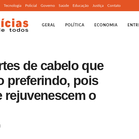
Tecnologia
Policial
Governo
Saúde
Educação
Justiça
Contato
GERAL
POLÍTICA
ECONOMIA
ENTR
rtes de cabelo que
 preferindo, pois
e rejuvenescem o
l