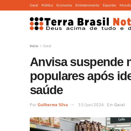
Geral
Política
Economia
Entretenimento
Esportes
Mundo
Início
Geral
Anvisa suspende m
populares após iden
saúde
Por
Guilherme Silva
15/jun/2026
Em
Geral