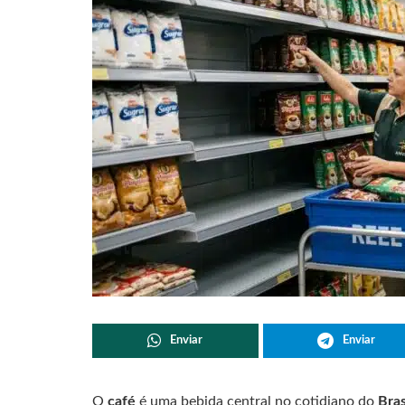
Enviar
Enviar
O
café
é uma bebida central no cotidiano do
Bras