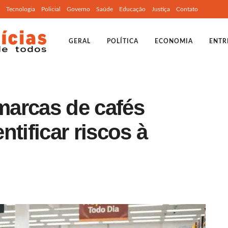
Tecnologia
Policial
Governo
Saúde
Educação
Justiça
Contato
GERAL
POLÍTICA
ECONOMIA
ENTR
arcas de cafés
tificar riscos à