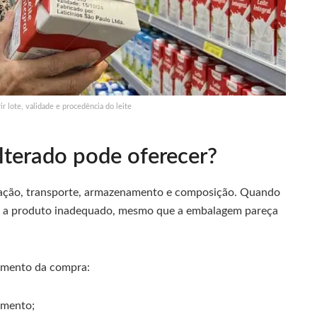
 lote, validade e procedência do leite
ulterado pode oferecer?
ricação, transporte, armazenamento e composição. Quando
to a produto inadequado, mesmo que a embalagem pareça
omento da compra:
amento;