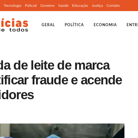
Tecnologia
Policial
Governo
Saúde
Educação
Justiça
Contato
GERAL
POLÍTICA
ECONOMIA
ENTR
a de leite de marca
ificar fraude e acende
idores