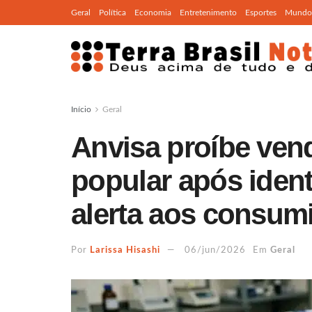
Geral
Política
Economia
Entretenimento
Esportes
Mundo
Início
Geral
Anvisa proíbe vend
popular após ident
alerta aos consum
Por
Larissa Hisashi
06/jun/2026
Em
Geral