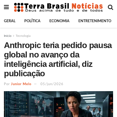
GERAL
POLÍTICA
ECONOMIA
ENTRETENIMENTO
Início
Tecnologia
Anthropic teria pedido pausa
global no avanço da
inteligência artificial, diz
publicação
Por
Junior Melo
05/jun/2026