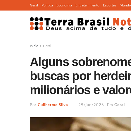
Geral
Política
Economia
Entretenimento
Esportes
Mundo
Início
Geral
Alguns sobrenomes
buscas por herdei
milionários e valo
Por
Guilherme Silva
29/jun/2026
Em
Geral