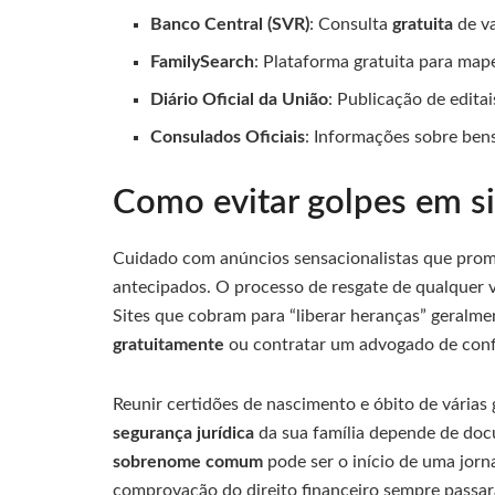
Banco Central (SVR)
: Consulta
gratuita
de va
FamilySearch
: Plataforma gratuita para map
Diário Oficial da União
: Publicação de edita
Consulados Oficiais
: Informações sobre ben
Como evitar golpes em si
Cuidado com anúncios sensacionalistas que pro
antecipados. O processo de resgate de qualquer 
Sites que cobram para “liberar heranças” geralme
gratuitamente
ou contratar um advogado de conf
Reunir certidões de nascimento e óbito de várias
segurança jurídica
da sua família depende de docu
sobrenome comum
pode ser o início de uma jor
comprovação do direito financeiro sempre passar