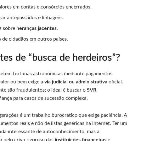
lores em contas e consórcios encerrados.
ear antepassados e linhagens.
is sobre
heranças jacentes
.
s de cidadãos em outros países.
tes de “busca de herdeiros”?
metem fortunas astronômicas mediante pagamentos
valor ou bem exige a
via judicial ou administrativa
oficial.
nte são fraudulentos; o ideal é buscar o
SVR
iança para casos de sucessão complexa.
 gerações é um trabalho burocrático que exige paciência. A
mentos reais e não de listas genéricas na internet. Ter um
nada interessante de autoconhecimento, mas a
á pelo crivo rigoroso das
instituições financeiras
e