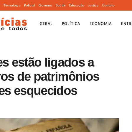
Tecnologia
Policial
Governo
Saúde
Educação
Justiça
Contato
GERAL
POLÍTICA
ECONOMIA
ENTR
 estão ligados a
ros de patrimônios
res esquecidos