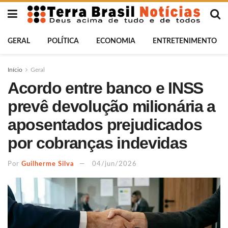
GERAL
POLÍTICA
ECONOMIA
ENTRETENIMENTO
Início
Geral
Acordo entre banco e INSS
prevê devolução milionária a
aposentados prejudicados
por cobranças indevidas
Por
Guilherme Silva
04/jun/2026