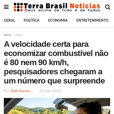
GERAL
POLÍTICA
ECONOMIA
ENTRETENIMENTO
Início
Geral
A velocidade certa para
economizar combustível não
é 80 nem 90 km/h,
pesquisadores chegaram a
um número que surpreende
Por
Yudi Soares
22/jun/2026