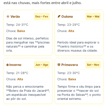
está nas chuvas, mais fortes entre abril e julho.
☀️ Verão
🍂 Outono
Dez – Fev
Mar – Mai
Temp: 24-31°C
Temp: 23-29°C
Chuva:
Baixa
Chuva:
Alta
Dias de sol intenso, perfeitos
para mergulhar nas **piscinas
Período ideal para explorar o
naturais** e caminhar pela
**centro histórico** e os
orla.
diversos museus da cidade.
❄️ Inverno
🌸 Primavera
Jun – Ago
Set – Nov
Temp: 21-28°C
Temp: 23-30°C
Chuva:
Alta
Chuva:
Baixa
Não perca o emocionante
Tempo firme e céu limpo para
**Bolero da Praia do Jacaré**,
presenciar o **nascer do sol
um espetáculo inesquecível
na Ponta do Seixas**, o ponto
ao pôr do sol.
oriental extremo.