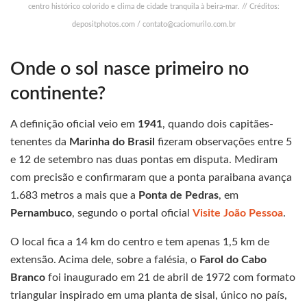
centro histórico colorido e clima de cidade tranquila à beira-mar. // Créditos:
depositphotos.com /
contato@caciomurilo.com.br
Onde o sol nasce primeiro no
continente?
A definição oficial veio em
1941
, quando dois capitães-
tenentes da
Marinha do Brasil
fizeram observações entre 5
e 12 de setembro nas duas pontas em disputa. Mediram
com precisão e confirmaram que a ponta paraibana avança
1.683 metros a mais que a
Ponta de Pedras
, em
Pernambuco
, segundo o portal oficial
Visite João Pessoa
.
O local fica a 14 km do centro e tem apenas 1,5 km de
extensão. Acima dele, sobre a falésia, o
Farol do Cabo
Branco
foi inaugurado em 21 de abril de 1972 com formato
triangular inspirado em uma planta de sisal, único no país,