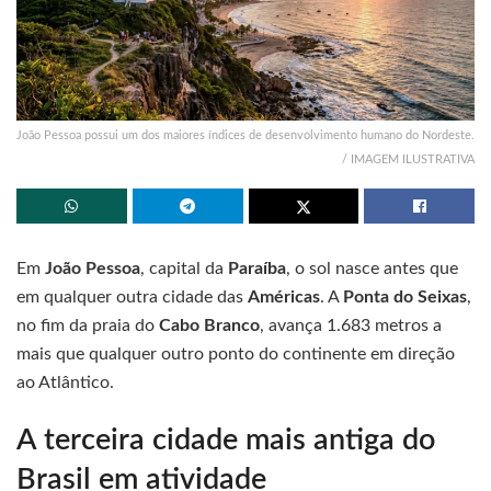
João Pessoa possui um dos maiores índices de desenvolvimento humano do Nordeste.
/ IMAGEM ILUSTRATIVA
Em
João Pessoa
, capital da
Paraíba
, o sol nasce antes que
em qualquer outra cidade das
Américas
. A
Ponta do Seixas
,
no fim da praia do
Cabo Branco
, avança 1.683 metros a
mais que qualquer outro ponto do continente em direção
ao Atlântico.
A terceira cidade mais antiga do
Brasil em atividade