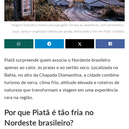
Imagem ilustrativa mostra uma paisagem serrana ao amanhecer, com termômetro,
casas, igreja e vegetação coberta por geada, destacando o frio em Piatã, na Bahia.
Piatã surpreende quem associa o Nordeste brasileiro
apenas ao calor, às praias e ao sertão seco. Localizada na
Bahia, no alto da Chapada Diamantina, a cidade combina
turismo de serra, clima frio, altitude elevada e roteiros de
natureza que transformam a viagem em uma experiência
rara na região.
Por que Piatã é tão fria no
Nordeste brasileiro?