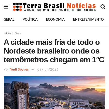
GERAL
POLÍTICA
ECONOMIA
ENTRETENIMENTO
Início
Geral
A cidade mais fria de todo o
Nordeste brasileiro onde os
termômetros chegam em 1°C
Por
Yudi Soares
09/jun/2026