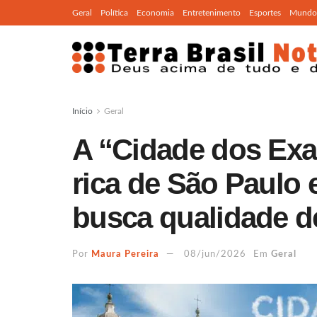
Geral
Política
Economia
Entretenimento
Esportes
Mundo
Início
Geral
A “Cidade dos Exag
rica de São Paulo 
busca qualidade d
Por
Maura Pereira
08/jun/2026
Em
Geral