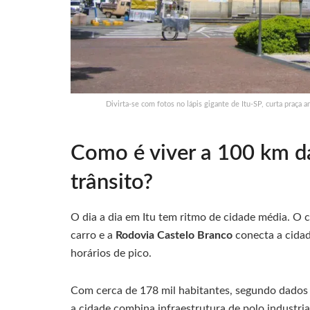
Divirta-se com fotos no lápis gigante de Itu-SP, curta praça 
Como é viver a 100 km da
trânsito?
O dia a dia em Itu tem ritmo de cidade média. O ce
carro e a
Rodovia Castelo Branco
conecta a cida
horários de pico.
Com cerca de 178 mil habitantes, segundo dado
a cidade combina infraestrutura de polo industria