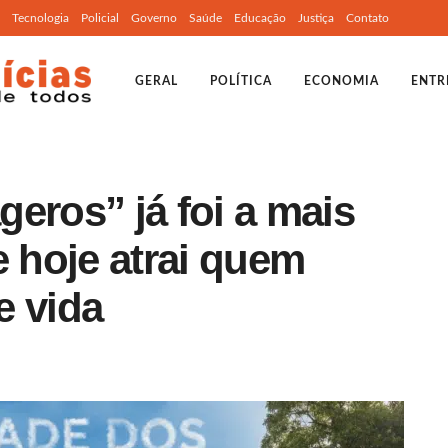
Tecnologia
Policial
Governo
Saúde
Educação
Justiça
Contato
GERAL
POLÍTICA
ECONOMIA
ENTR
eros” já foi a mais
e hoje atrai quem
e vida