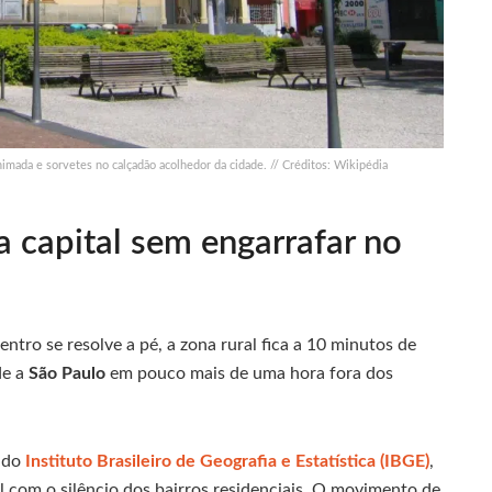
animada e sorvetes no calçadão acolhedor da cidade. // Créditos: Wikipédia
 capital sem engarrafar no
ntro se resolve a pé, a zona rural fica a 10 minutos de
de a
São Paulo
em pouco mais de uma hora fora dos
s do
Instituto Brasileiro de Geografia e Estatística (IBGE)
,
l com o silêncio dos bairros residenciais. O movimento de