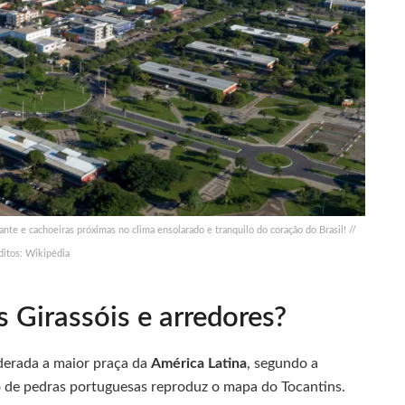
nte e cachoeiras próximas no clima ensolarado e tranquilo do coração do Brasil! //
ditos: Wikipédia
s Girassóis e arredores?
derada a maior praça da
América Latina
, segundo a
to de pedras portuguesas reproduz o mapa do Tocantins.