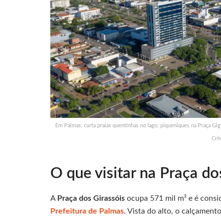
Em Palmas, curta praias quentinhas no lago, piqueniques na Praça Giga
Cré
O que visitar na Praça do
A
Praça dos Girassóis
ocupa 571 mil m² e é consi
Prefeitura de Palmas
. Vista do alto, o calçamen