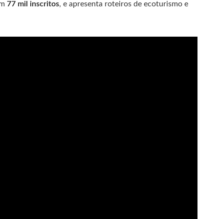
om
77 mil inscritos
, e apresenta roteiros de ecoturismo e