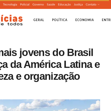
Tecnologia
Policial
Governo
Saúde
Educação
Justiça
Contato
GERAL
POLÍTICA
ECONOMIA
ENTR
ais jovens do Brasil
ça da América Latina e
eza e organização