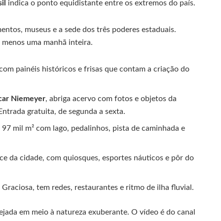
il
indica o ponto equidistante entre os extremos do país.
ntos, museus e a sede dos três poderes estaduais.
o menos uma manhã inteira.
com painéis históricos e frisas que contam a criação do
.
car Niemeyer
, abriga acervo com fotos e objetos da
Entrada gratuita, de segunda a sexta.
e 97 mil m² com lago, pedalinhos, pista de caminhada e
doce da cidade, com quiosques, esportes náuticos e pôr do
a Graciosa, tem redes, restaurantes e ritmo de ilha fluvial.
ejada em meio à natureza exuberante. O vídeo é do canal