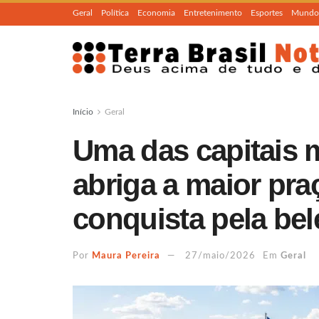
Geral
Política
Economia
Entretenimento
Esportes
Mundo
Início
Geral
Uma das capitais m
abriga a maior pra
conquista pela bel
Por
Maura Pereira
27/maio/2026
Em
Geral