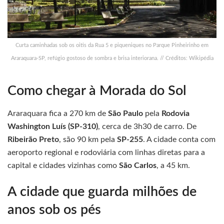
Curta caminhadas sob os oitis da Rua 5 e piqueniques no Parque Pinheirinho em
Araraquara-SP, refúgio gostoso de sombra e brisa interiorana.​​ // Créditos: Wikipédia
Como chegar à Morada do Sol
Araraquara fica a 270 km de
São Paulo
pela
Rodovia
Washington Luís (SP-310)
, cerca de 3h30 de carro. De
Ribeirão Preto
, são 90 km pela
SP-255
. A cidade conta com
aeroporto regional e rodoviária com linhas diretas para a
capital e cidades vizinhas como
São Carlos
, a 45 km.
A cidade que guarda milhões de
anos sob os pés