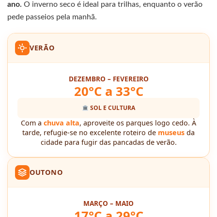
ano.
O inverno seco é ideal para trilhas, enquanto o verão
pede passeios pela manhã.
VERÃO
DEZEMBRO – FEVEREIRO
20°C a 33°C
SOL E CULTURA
Com a
chuva alta
, aproveite os parques logo cedo. À
tarde, refugie-se no excelente roteiro de
museus
da
cidade para fugir das pancadas de verão.
OUTONO
MARÇO – MAIO
17°C a 29°C