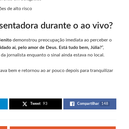
ões de alto risco
esentadora durante o ao vivo?
Benito
demonstrou preocupação imediata ao perceber o
idado aí, pelo amor de Deus. Está tudo bem, Júlia?
”,
a jornalista enquanto o sinal ainda estava no local.
tava bem e retornou ao ar pouco depois para tranquilizar
Tweet
93
Compartilhar
148