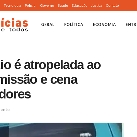
Tecnologia
Policial
Governo
Saúde
Educação
Justiça
Contato
GERAL
POLÍTICA
ECONOMIA
ENTR
io é atropelada ao
smissão e cena
adores
mento