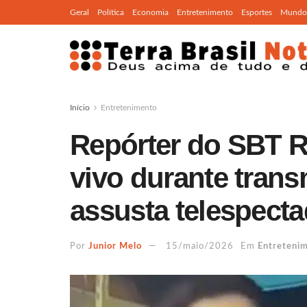
Geral
Política
Economia
Entretenimento
Esportes
Mundo
Início
Entretenimento
Repórter do SBT R
vivo durante tran
assusta telespect
Por
Junior Melo
15/maio/2026
Em
Entreteni