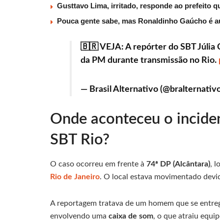
Gusttavo Lima, irritado, responde ao prefeito 
Pouca gente sabe, mas Ronaldinho Gaúcho é au
🇧🇷 VEJA: A repórter do SBT Júlia 
da PM durante transmissão no Rio.
— Brasil Alternativo (@bralternativ
Onde aconteceu o inciden
SBT Rio?
O caso ocorreu em frente à
74ª DP (Alcântara)
, 
Rio de Janeiro
. O local estava movimentado devid
A reportagem tratava de um homem que se entreg
envolvendo uma
caixa de som
, o que atraiu equi