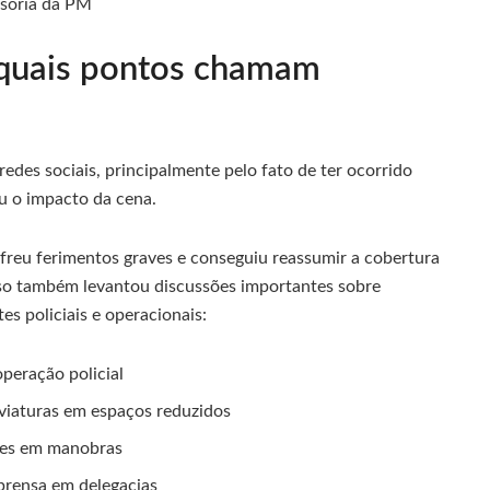
ssoria da PM
e quais pontos chamam
des sociais, principalmente pelo fato de ter ocorrido
u o impacto da cena.
freu ferimentos graves e conseguiu reassumir a cobertura
aso também levantou discussões importantes sobre
s policiais e operacionais:
peração policial
 viaturas em espaços reduzidos
des em manobras
prensa em delegacias