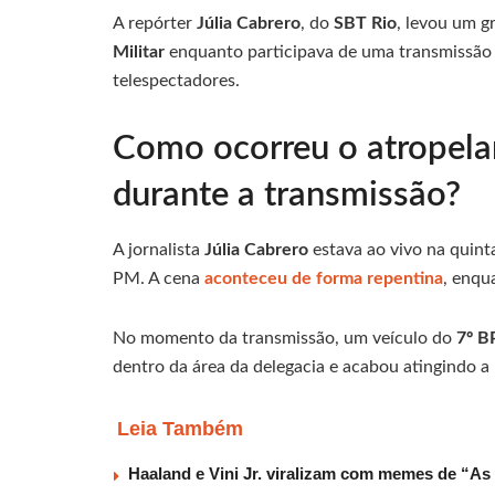
A repórter
Júlia Cabrero
, do
SBT Rio
, levou um g
Militar
enquanto participava de uma transmissão 
telespectadores.
Como ocorreu o atropela
durante a transmissão?
A jornalista
Júlia Cabrero
estava ao vivo na quint
PM. A cena
aconteceu de forma repentina
, enqu
No momento da transmissão, um veículo do
7º B
dentro da área da delegacia e acabou atingindo a 
Leia Também
Haaland e Vini Jr. viralizam com memes de “As